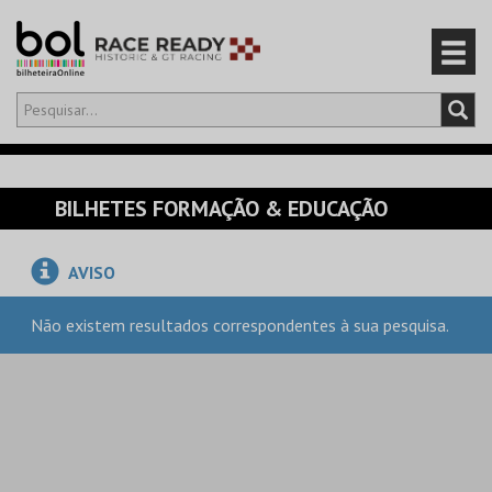
Olá,
iniciar sessão
PT
0
CARRINHO
BILHETES FORMAÇÃO & EDUCAÇÃO
EVENTOS
AVISO
CARTÕES
Não existem resultados correspondentes à sua pesquisa.
PRODUTOS