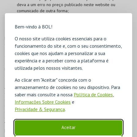
deva a um erro no preço publicado neste website ou
comunicado de outra forma;
Consiga adquirir um bilhete antes da sua data de venda;
Consiga adquirir um bilhete que não deveria ter sido colocado
Bem-vindo à BOL!
à venda;
Esta medida será aplicável quer o erro se deva a uma falha humana
O nosso site utiliza cookies essenciais para o
ou a uma falha técnica na plataforma BOL.
funcionamento do site e, com o seu consentimento,
cookies que nos ajudam a personalizar a sua
O utilizador registado na
BOL
é responsável pelos seus dados de
experiência e a perceber como a plataforma é
acesso, devendo garantir a confidencialidade dos mesmos. É
utilizada pelos nossos visitantes.
igualmente responsável pelos seus dados pessoais e devida
atualização.
Ao clicar em "Aceitar" concorda com o
armazenamento de cookies no seu dispositivo. Para
Ao assinalar "LI E ACEITO AS CONDIÇÕES GERAIS", o cliente expressa
o seu consentimento, livre e informado, através do qual aceita que
saber mais consulte a nossa
Política de Cookies
,
os seus dados pessoais sejam utilizados pela Opiniões Verificadas
Informações Sobre Cookies
e
(empresa externa, terceira) para recolher a sua avaliação após a
Privacidade & Segurança
.
compra. A Opiniões Verificadas usará os dados dos clientes única e
exclusivamente para as necessidades da solução. A Opiniões
Verificadas está estritamente proibida de comunicar a qualquer
Aceitar
pessoa informações pessoais ou nominativas que identifique o
cliente ou viole a sua privacidade. O cliente tem a oportunidade de