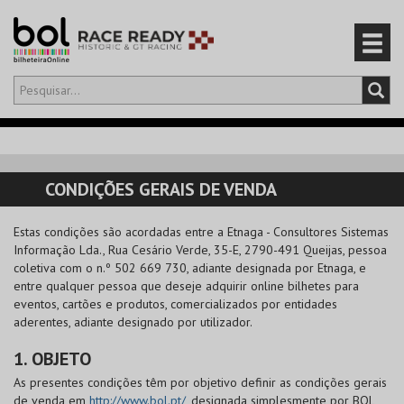
Olá,
iniciar sessão
PT
0
CARRINHO
CONDIÇÕES GERAIS DE VENDA
EVENTOS
Estas condições são acordadas entre a
Etnaga - Consultores Sistemas
Informação Lda.
, Rua Cesário Verde, 35-E, 2790-491 Queijas, pessoa
CARTÕES
coletiva com o n.º 502 669 730, adiante designada por Etnaga, e
entre qualquer pessoa que deseje adquirir online bilhetes para
PRODUTOS
eventos, cartões e produtos, comercializados por entidades
aderentes, adiante designado por utilizador.
1. OBJETO
As presentes condições têm por objetivo definir as condições gerais
de venda em
http://www.bol.pt/
, designada simplesmente por
BOL
,