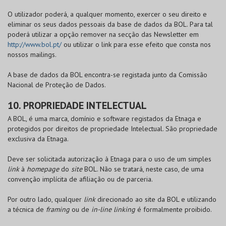
O utilizador poderá, a qualquer momento, exercer o seu direito e
eliminar os seus dados pessoais da base de dados da
BOL
. Para tal
poderá utilizar a opção remover na secção das Newsletter em
http://www.bol.pt/
ou utilizar o link para esse efeito que consta nos
nossos mailings.
A base de dados da
BOL
encontra-se registada junto da Comissão
Nacional de Proteção de Dados.
10. PROPRIEDADE INTELECTUAL
A
BOL
, é uma marca, domínio e software registados da Etnaga e
protegidos por direitos de propriedade Intelectual. São propriedade
exclusiva da Etnaga.
Deve ser solicitada autorização à Etnaga para o uso de um simples
link
à
homepage
do
site
BOL
. Não se tratará, neste caso, de uma
convenção implícita de afiliação ou de parceria.
Por outro lado, qualquer
link
direcionado ao site da
BOL
e utilizando
a técnica de
framing
ou de
in-line linking
é formalmente proibido.