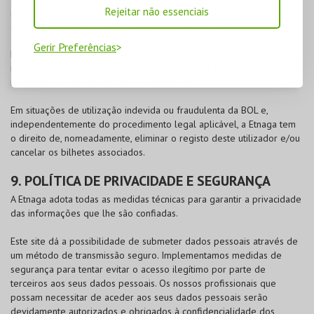
Rejeitar não essenciais
se opor à difusão desta informação para a Opiniões Verificadas
através do endereço:
info@opinioes-verificadas.com
Gerir Preferências
Esta plataforma não deverá ser utilizada para a troca de vírus
informáticos, mailings em massa, material ilegal, ofensivo, abusivo,
indecente ou de alguma forma difamatório.
Em situações de utilização indevida ou fraudulenta da
BOL
e,
independentemente do procedimento legal aplicável, a Etnaga tem
o direito de, nomeadamente, eliminar o registo deste utilizador e/ou
cancelar os bilhetes associados.
9. POLÍTICA DE PRIVACIDADE E SEGURANÇA
A Etnaga adota todas as medidas técnicas para garantir a privacidade
das informações que lhe são confiadas.
Este site dá a possibilidade de submeter dados pessoais através de
um método de transmissão seguro. Implementamos medidas de
segurança para tentar evitar o acesso ilegítimo por parte de
terceiros aos seus dados pessoais. Os nossos profissionais que
possam necessitar de aceder aos seus dados pessoais serão
devidamente autorizados e obrigados à confidencialidade dos