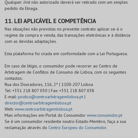
Qualquer
link
não autorizado deverá ser retirado com um simples
pedido da Etnaga.
11. LEI APLICÁVEL E COMPETÊNCIA
Nas situações não previstas no presente contrato aplicar-se-á o
regime da compra e venda, das transações eletrónicas e à distância
com as devidas adaptações.
Esta plataforma foi criada em conformidade com a Lei Portuguesa.
Em caso de litígio, o consumidor pode recorrer ao Centro de
Arbitragem de Conflitos de Consumo de Lisboa, com os seguintes
contactos:
Rua dos Douradores, 116, 2º | 1100-207 Lisboa
Tel: +351 218 807 030 | Fax: +351 218 807 038
E-mail:
juridico@centroarbitragemlisboa.pt
|
director@centroarbitragemlisboa.pt
Web:
www.centroarbitragemlisboa.pt
Mais informações em Portal do Consumidor
www.consumidor.pt
Se é um consumidor residente noutro Estado-Membro, faça a sua
reclamação através do
Centro Europeu do Consumidor.