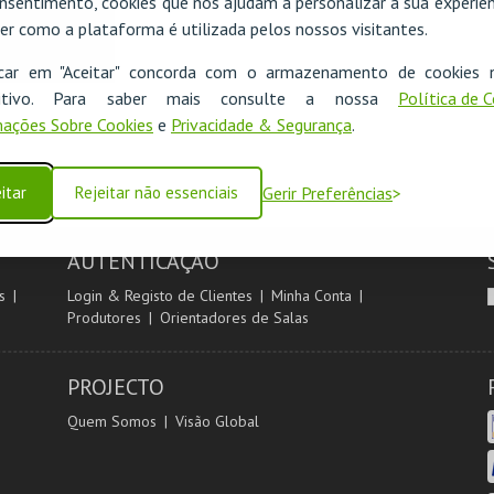
nsentimento, cookies que nos ajudam a personalizar a sua experiên
er como a plataforma é utilizada pelos nossos visitantes.
icar em "Aceitar" concorda com o armazenamento de cookies 
ositivo. Para saber mais consulte a nossa
Política de 
ações Sobre Cookies
e
Privacidade & Segurança
.
itar
Rejeitar não essenciais
Gerir Preferências
AUTENTICAÇÃO
s
Login & Registo de Clientes
Minha Conta
Produtores
Orientadores de Salas
PROJECTO
Quem Somos
Visão Global