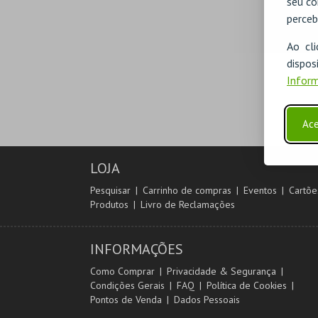
seu co
perceb
Ao cl
disp
Inform
Ace
LOJA
Pesquisar
Carrinho de compras
Eventos
Cartõe
Produtos
Livro de Reclamações
INFORMAÇÕES
Como Comprar
Privacidade & Segurança
Condições Gerais
FAQ
Política de Cookies
Pontos de Venda
Dados Pessoais