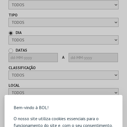
TIPO
DIA
DATAS
A
CLASSIFICAÇÃO
LOCAL
CARTÕES
Bem-vindo à BOL!
TIPO
O nosso site utiliza cookies essenciais para o
funcionamento do site e, com o seu consentimento,